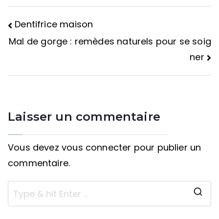
Dentifrice maison
Navigation
Mal de gorge : remèdes naturels pour se soig
ner
de
l’article
Laisser un commentaire
Vous devez
vous connecter
pour publier un
commentaire.
S
e