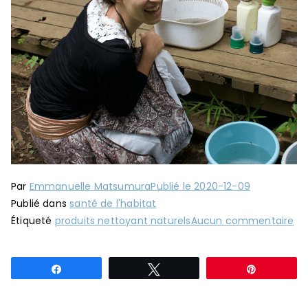
Par
Emmanuelle Matsumura
Publié le
2020-12-09
Publié dans
santé de l'habitat
su
Étiqueté
produits nettoyant naturels
Aucun commentaire
Pr
d’
Partagez
Tweetez
Épingle
na