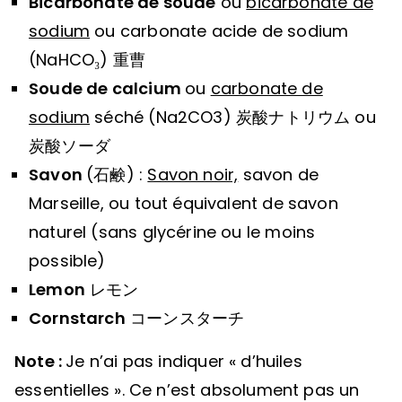
Bicarbonate de soude
ou
bicarbonate de
sodium
ou carbonate acide de sodium
(NaHCO₃) 重曹
Soude de calcium
ou
carbonate de
sodium
séché (Na2CO3) 炭酸ナトリウム ou
炭酸ソーダ
Savon
(石鹸) :
Savon noir,
savon de
Marseille, ou tout équivalent de savon
naturel (sans glycérine ou le moins
possible)
Lemon
レモン
Cornstarch
コーンスターチ
Note :
Je n’ai pas indiquer « d’huiles
essentielles ». Ce n’est absolument pas un