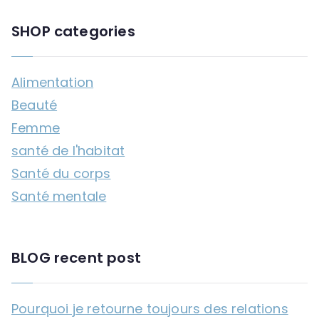
a
SHOP categories
r
c
Alimentation
h
Beauté
f
Femme
o
santé de l'habitat
r
Santé du corps
:
Santé mentale
BLOG recent post
Pourquoi je retourne toujours des relations