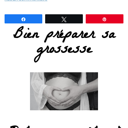
Partagez
Tweetez
Épingle
Bien préparer sa
grossesse