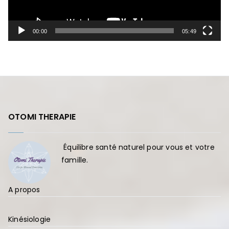
u
r
00:00
05:49
v
i
d
é
o
OTOMI THERAPIE
Équilibre santé naturel pour vous et votre
famille.
A propos
Kinésiologie